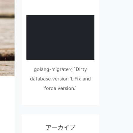
> thumbnail not found
golang-migrateで`Dirty
database version 1. Fix and
force version.`
アーカイブ