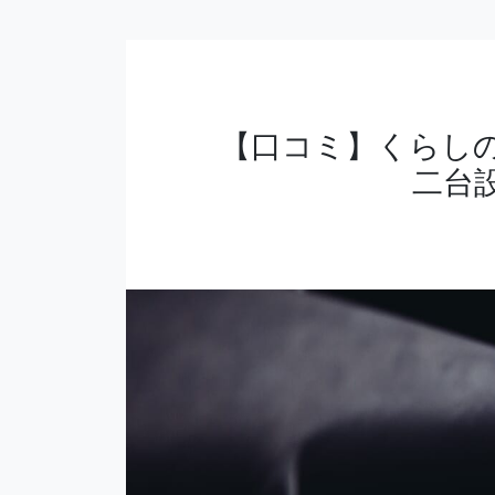
【口コミ】くらし
二台