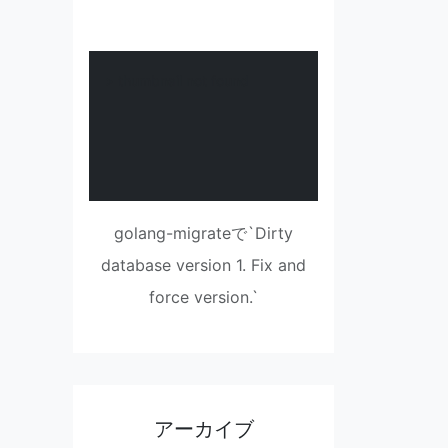
> thumbnail not found
golang-migrateで`Dirty
database version 1. Fix and
force version.`
アーカイブ