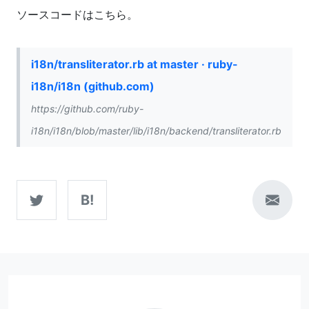
ソースコードはこちら。
i18n/transliterator.rb at master · ruby-
i18n/i18n (github.com)
https://github.com/ruby-
i18n/i18n/blob/master/lib/i18n/backend/transliterator.rb
B!